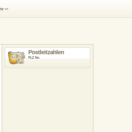
hr
Postleitzahlen
PLZ Nu