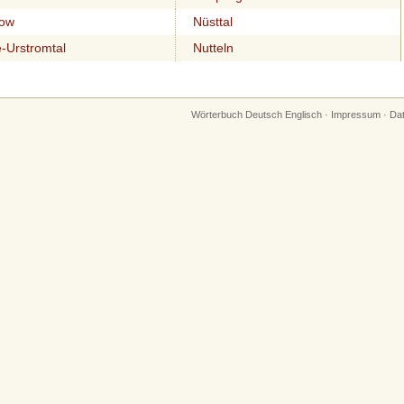
row
Nüsttal
-Urstromtal
Nutteln
Wörterbuch Deutsch Englisch
·
Impressum
·
Da