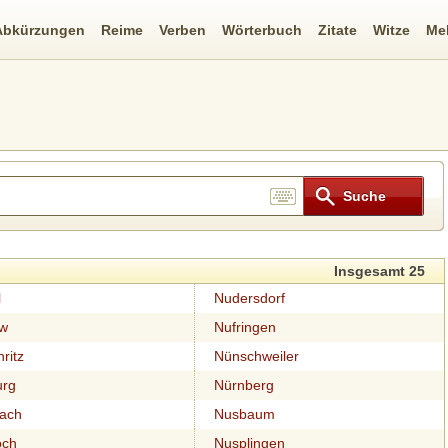
Abkürzungen
Reime
Verben
Wörterbuch
Zitate
Witze
Me
Insgesamt 25
l
Nudersdorf
w
Nufringen
ritz
Nünschweiler
urg
Nürnberg
ach
Nusbaum
och
Nusplingen