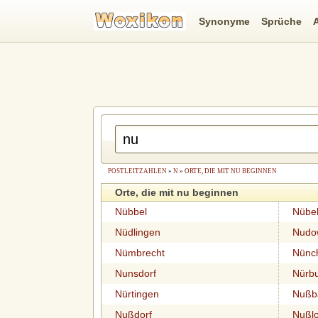
Synonyme
Sprüche
POSTLEITZAHLEN
»
N
»
ORTE, DIE MIT NU BEGINNEN
Orte, die mit nu beginnen
Nübbel
Nübe
Nüdlingen
Nudo
Nümbrecht
Nünch
Nunsdorf
Nürb
Nürtingen
Nußb
Nußdorf
Nußl