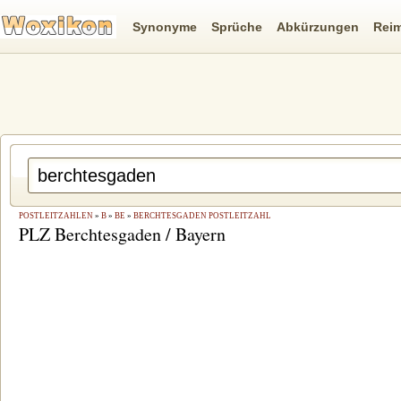
Synonyme
Sprüche
Abkürzungen
Rei
POSTLEITZAHLEN
»
B
»
BE
»
BERCHTESGADEN POSTLEITZAHL
PLZ Berchtesgaden / Bayern
n
ia suchen