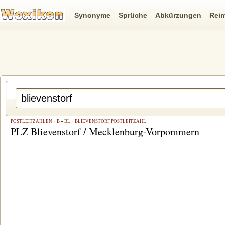
Synonyme
Sprüche
Abkürzungen
Rei
POSTLEITZAHLEN
»
B
»
BL
»
BLIEVENSTORF POSTLEITZAHL
PLZ Blievenstorf / Mecklenburg-Vorpommern
suchen