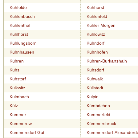
Kuhfelde
Kuhhorst
Kuhlenbusch
Kuhlenfeld
Kühlenthal
Kühler Morgen
Kuhlhorst
Kuhlowitz
Kühlungsborn
Kühndorf
Kühnhausen
Kuhnhöfen
Kühren
Kühren-Burkartshain
Kuhs
Kuhsdorf
Kuhstorf
Kuhwalk
Kulkwitz
Küllstedt
Kulmbach
Kulpin
Külz
Kümbdchen
Kummer
Kummerfeld
Kummerow
Kümmersbruck
Kummersdorf Gut
Kummersdorf-Alexanderdo