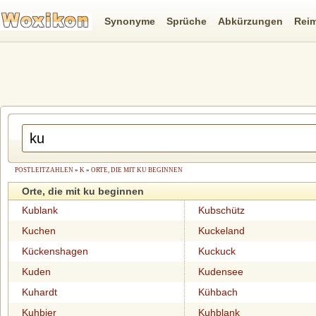
Synonyme
Sprüche
Abkürzungen
Rei
POSTLEITZAHLEN
»
K
»
ORTE, DIE MIT KU BEGINNEN
Orte, die mit ku beginnen
Kublank
Kubschütz
Kuchen
Kuckeland
Kückenshagen
Kuckuck
Kuden
Kudensee
Kuhardt
Kühbach
Kuhbier
Kuhblank