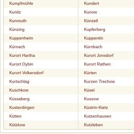
Kumpfmühle
Kundert
Kunitz
Kunow
Kunreuth
Künzell
Künzing
Kupferberg
Kuppenheim
Kuppentin
Kürnach
Kürnbach
Kurort Hartha
Kurort Jonsdorf
Kurort Oybin
Kurort Rathen
Kurort Volkersdorf
Kürten
Kurtschlag
Kurzen Trechow
Kuschkow
Küsel
Küssaberg
Kussow
Kusterdingen
Küstrin-Kietz
Kütten
Kutzenhausen
Kützkow
Kutzleben